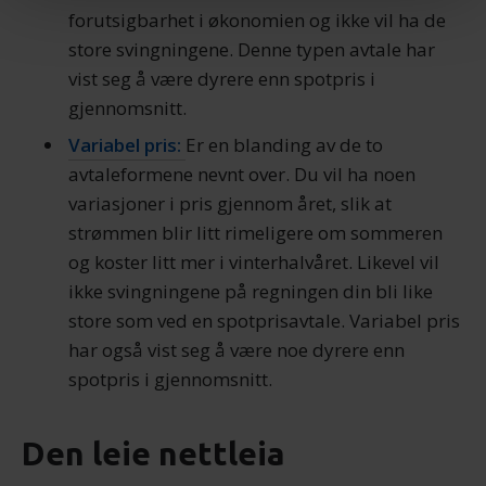
samtykke fra erklæringen om informasjonskapsler.
forutsigbarhet i økonomien og ikke vil ha de
store svingningene. Denne typen avtale har
Vi bruker informasjonskapsler for å gi innhold og
vist seg å være dyrere enn spotpris i
annonser et personlig preg, for å levere sosiale
gjennomsnitt.
mediefunksjoner og for å analysere trafikken vår. Vi deler
dessuten informasjon om hvordan du bruker nettstedet
Variabel pris:
Er en blanding av de to
vårt, med partnerne våre innen sosiale medier,
avtaleformene nevnt over. Du vil ha noen
annonsering og analysearbeid, som kan kombinere den
variasjoner i pris gjennom året, slik at
med annen informasjon du har gjort tilgjengelig for dem,
strømmen blir litt rimeligere om sommeren
eller som de har samlet inn gjennom din bruk av
og koster litt mer i vinterhalvåret. Likevel vil
tjenestene deres.
ikke svingningene på regningen din bli like
store som ved en spotprisavtale. Variabel pris
har også vist seg å være noe dyrere enn
spotpris i gjennomsnitt.
Den leie nettleia