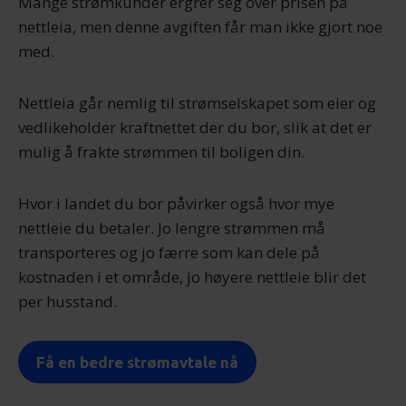
Mange strømkunder ergrer seg over prisen på
annonsering og analysearbeid, som kan kombinere den
nettleia, men denne avgiften får man ikke gjort noe
med annen informasjon du har gjort tilgjengelig for dem,
med.
eller som de har samlet inn gjennom din bruk av
tjenestene deres.
Nettleia går nemlig til strømselskapet som eier og
vedlikeholder kraftnettet der du bor, slik at det er
mulig å frakte strømmen til boligen din.
Hvor i landet du bor påvirker også hvor mye
nettleie du betaler. Jo lengre strømmen må
transporteres og jo færre som kan dele på
kostnaden i et område, jo høyere nettleie blir det
per husstand.
Få en bedre strømavtale nå