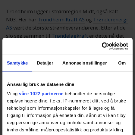
Trondheim ligger i strømregion Midt, også kalt
N03. Her har
Trondheim Kraft AS
og
Trønderenergi
AS
vært de største strømleverandørene. Etter at de
slo seg sammen til
Trøndelagkraft
er dette nå det
det største strømselskapet i området.
Trøndelagkraft er et datterselskap av
Fjordkraft
.
Samtykke
Detaljer
Annonseinnstillinger
Om
Få tilbud på strøm i Trondheim
Ansvarlig bruk av dataene dine
De ulike avtaletypene
Vi og
våre 1022 partnerne
behandler de personlige
opplysningene dine, f.eks. IP-nummeret ditt, ved å bruke
teknologi som informasjonskapsler for å lagre og få
I dag kan man velge mellom fire ulike avtaletyper:
tilgang til informasjon på enheten din, sånn at vi kan tilby
Spotpris, innkjøpspris, variabel pris og fastpris.
deg personlige annonser og innhold samt annonse- og
Den meste vanlige avtaletypen er spotpris, mest
innholdsmåling, målgruppestatistikk og produktutvikling.