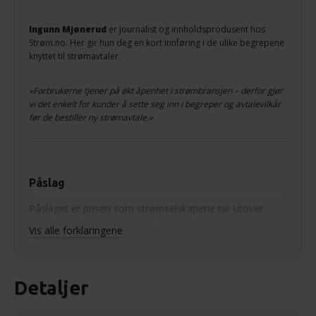
Ingunn Mjønerud
er journalist og innholdsprodusent hos
Strøm.no. Her gir hun deg en kort innføring i de ulike begrepene
knyttet til strømavtaler.
«Forbrukerne tjener på økt åpenhet i strømbransjen – derfor gjør
vi det enkelt for kunder å sette seg inn i begreper og avtalevilkår
før de bestiller ny strømavtale.»
Påslag
Påslaget er prisen som strømselskapene tar utover
spotprisen/innkjøpsprisen på strøm. Har påslaget
Vis alle forklaringene
minustegn foran seg betyr det at strømselskapet
taper penger for hver kWt strøm de selger til deg.
Detaljer
Spotpris