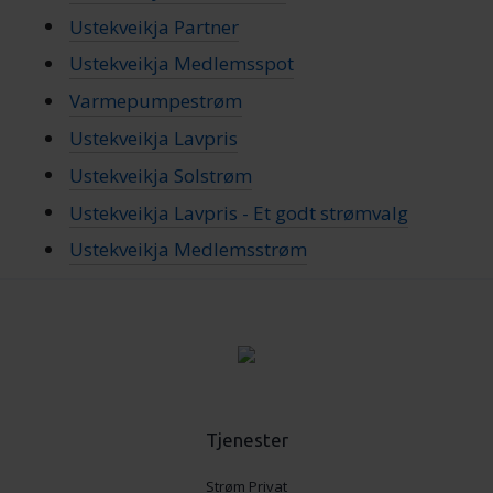
med annen informasjon du har gjort tilgjengelig for dem,
Ustekveikja Partner
eller som de har samlet inn gjennom din bruk av
Ustekveikja Medlemsspot
tjenestene deres.
Varmepumpestrøm
Ustekveikja Lavpris
Ustekveikja Solstrøm
Ustekveikja Lavpris - Et godt strømvalg
Ustekveikja Medlemsstrøm
Tjenester
Strøm Privat