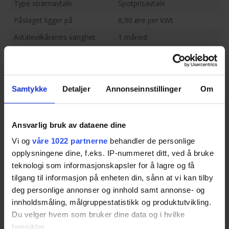
Spotprisavtaler følger den gjennomsnittlige prisen på
Type strømavtale
Spotprisavtale
kraftbørsen Nord Pool Spot. Denne avtaleformen har
Påslaget ligger på
8,90 øre per kWt
jevnt over vært den billigste de siste årene.
Avtalevilkårenes varighet
1 måned
Innkjøpspris
Hvilken regioner gjelder
Norge
avtalen?
Innkjøpsprisavtaler følger prisen på kraftbørsen Nord
Pool Spot time for time. Dette gjør at innkjøpsprisen
Samtykke
Detaljer
Annonseinnstillinger
Om
er noe dyrere enn spotprisen.
Om strømregningen
Variabel pris
Strømregningen betales
Etterskuddsvis
Ansvarlig bruk av dataene dine
Hvor ofte får jeg
Hver måned
Variabel pris er en blanding av fast- og spotpris.
Vi og
våre 1022 partnerne
behandler de personlige
strømregning?
Prisen fastsettes for en gitt periode, men justeres
opplysningene dine, f.eks. IP-nummeret ditt, ved å bruke
regelmessig etter spotprisen. Den er mindre
teknologi som informasjonskapsler for å lagre og få
forutsigbar enn fastpris, men noe dyrere enn
tilgang til informasjon på enheten din, sånn at vi kan tilby
Betaling
spotpris.
deg personlige annonser og innhold samt annonse- og
innholdsmåling, målgruppestatistikk og produktutvikling.
Krever betaling med
Nei
Fastpris
Du velger hvem som bruker dine data og i hvilke
avtalegiro
hensikter.