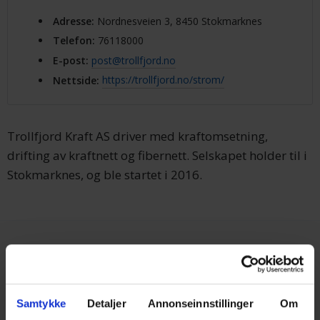
Adresse
:
Nordnesveien 3, 8450 Stokmarknes
Telefon
:
76118000
E-post
:
post@trollfjord.no
Nettside
:
https://trollfjord.no/strom/
Trollfjord Kraft AS driver med kraftomsetning,
drifting av kraftnett og fibernett. Selskapet holder til i
Stokmarknes, og ble startet i 2016.
Samtykke
Detaljer
Annonseinnstillinger
Om