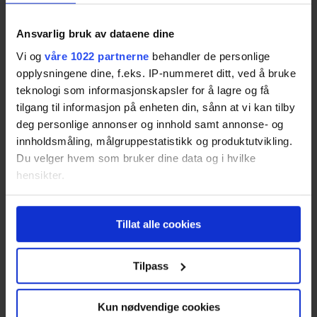
Tjenester
Ansvarlig bruk av dataene dine
Strøm Privat
Vi og
våre 1022 partnerne
behandler de personlige
Strøm Bedrift
opplysningene dine, f.eks. IP-nummeret ditt, ved å bruke
Strøm Borettslag
teknologi som informasjonskapsler for å lagre og få
Sammenlign strømpriser
tilgang til informasjon på enheten din, sånn at vi kan tilby
Elbillader.no
deg personlige annonser og innhold samt annonse- og
innholdsmåling, målgruppestatistikk og produktutvikling.
Solceller.no
Du velger hvem som bruker dine data og i hvilke
hensikter.
Vis alle
Hvis du gir oss lov, vil vi også gjerne:
Tillat alle cookies
Artikler
Innhente informasjon om den geografiske
beliggenheten din, som kan være nøyaktig innenfor
Alt om Norgespris på strøm
flere meter
Tilpass
12 tips til strømsparing
Identifisere enheten din ved å aktivt skanne den
for bestemte karakteristikker (fingeravtrykk)
Velg beste strømavtale for deg
Kun nødvendige cookies
Under
mer info
kan du lese om hvordan dine personlige