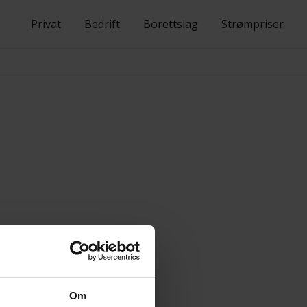
Privat
Bedrift
Borettslag
Strømpriser
Om