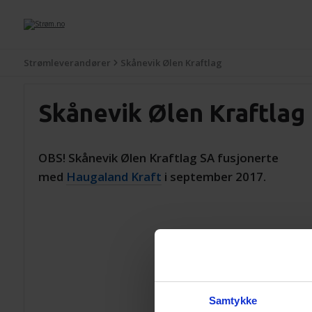
Strømleverandører
Skånevik Ølen Kraftlag
Skånevik Ølen Kraftlag
OBS! Skånevik Ølen Kraftlag SA fusjonerte
med
Haugaland Kraft
i september 2017.
Samtykke