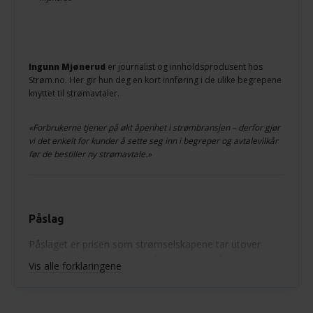
Ingunn Mjønerud
er journalist og innholdsprodusent hos
Strøm.no. Her gir hun deg en kort innføring i de ulike begrepene
knyttet til strømavtaler.
«Forbrukerne tjener på økt åpenhet i strømbransjen – derfor gjør
vi det enkelt for kunder å sette seg inn i begreper og avtalevilkår
før de bestiller ny strømavtale.»
Påslag
Påslaget er prisen som strømselskapene tar utover
spotprisen/innkjøpsprisen på strøm. Har påslaget
Vis alle forklaringene
minustegn foran seg betyr det at strømselskapet
taper penger for hver kWt strøm de selger til deg.