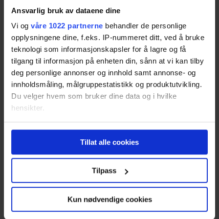
Ansvarlig bruk av dataene dine
Strøm Bedrift
Vi og
våre 1022 partnerne
behandler de personlige
Strøm Borettslag
opplysningene dine, f.eks. IP-nummeret ditt, ved å bruke
Sammenlign strømpriser
teknologi som informasjonskapsler for å lagre og få
Elbillader.no
tilgang til informasjon på enheten din, sånn at vi kan tilby
deg personlige annonser og innhold samt annonse- og
Solceller.no
innholdsmåling, målgruppestatistikk og produktutvikling.
Du velger hvem som bruker dine data og i hvilke
Vis alle
hensikter.
Artikler
Hvis du gir oss lov, vil vi også gjerne:
Tillat alle cookies
Innhente informasjon om den geografiske
Alt om Norgespris på strøm
beliggenheten din, som kan være nøyaktig innenfor
12 tips til strømsparing
flere meter
Tilpass
Identifisere enheten din ved å aktivt skanne den
Velg beste strømavtale for deg
for bestemte karakteristikker (fingeravtrykk)
Ikke gå i strøm-fella når du flytter
Kun nødvendige cookies
Under
mer info
kan du lese om hvordan dine personlige
data behandles og hvordan du kan velge hvordan de skal