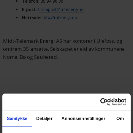
Telefon
:
35 94 90 00
E-post
:
firmapost@mtenergi.no
Nettside
:
http://mtenergi.no
Midt-Telemark Energi AS har kontorer i Ulefoss, og
omtrent 35 ansatte. Selskapet er eid av kommunene
Nome, Bø og Sauherad.
Samtykke
Detaljer
Annonseinnstillinger
Om
Tjenester
Strøm Privat