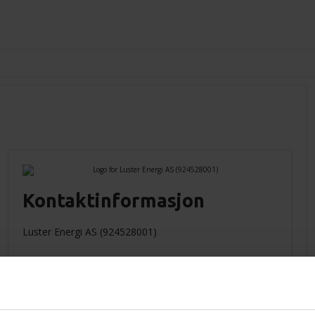
Kontaktinformasjon
Luster Energi AS (924528001)