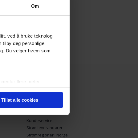
Om
tt, ved å bruke teknologi
n tilby deg personlige
ing. Du velger hvem som
nenfor flere meter
vtrykk)
elge hvordan de skal brukes.
Tillat alle cookies
sler.
Strøm.no
iale mediefunksjoner og for å
Kundeservice
 med partnerne våre innen
Strømleverandører
u har gjort tilgjengelig for
Strømregioner i Norge