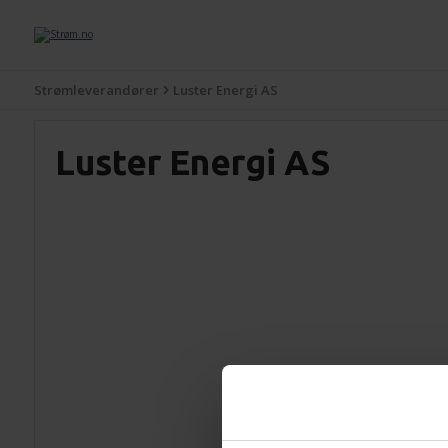
Strømleverandører
Luster Energi AS
Luster Energi AS