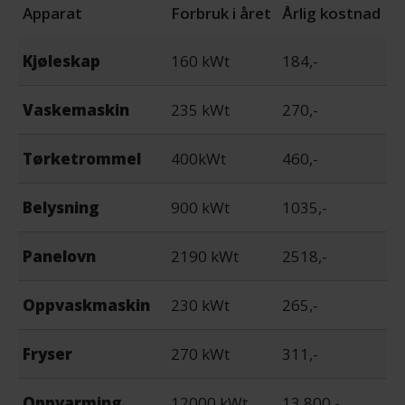
Apparat
Forbruk i året
Årlig kostnad
Kjøleskap
160 kWt
184,-
Vaskemaskin
235 kWt
270,-
Tørketrommel
400kWt
460,-
Belysning
900 kWt
1035,-
Panelovn
2190 kWt
2518,-
Oppvaskmaskin
230 kWt
265,-
Fryser
270 kWt
311,-
Oppvarming
12000 kWt
13.800,-