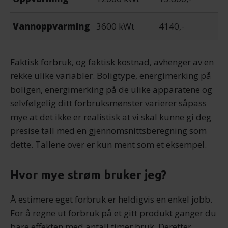
Vannoppvarming
3600 kWt
4140,-
Faktisk forbruk, og faktisk kostnad, avhenger av en
rekke ulike variabler. Boligtype, energimerking på
boligen, energimerking på de ulike apparatene og
selvfølgelig ditt forbruksmønster varierer såpass
mye at det ikke er realistisk at vi skal kunne gi deg
presise tall med en gjennomsnittsberegning som
dette. Tallene over er kun ment som et eksempel.
Hvor mye strøm bruker jeg?
Å estimere eget forbruk er heldigvis en enkel jobb.
For å regne ut forbruk på et gitt produkt ganger du
bare effekten med antall timer bruk. Deretter