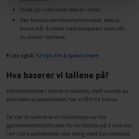
samtykke fra erklæringen om informasjonskapsler.
Slukk lys i rom som ikke er i bruk.
Vær bevisst varmtvannsforbruket. Ikke la
Vi bruker informasjonskapsler for å gi innhold og
krana står å renne med temperert vann når
annonser et personlig preg, for å levere sosiale
mediefunksjoner og for å analysere trafikken vår. Vi deler
du pusser tennene.
dessuten informasjon om hvordan du bruker nettstedet
vårt, med partnerne våre innen sosiale medier,
Les også:
12 tips for å spare strøm
annonsering og analysearbeid, som kan kombinere den
med annen informasjon du har gjort tilgjengelig for dem,
eller som de har samlet inn gjennom din bruk av
Hva baserer vi tallene på?
tjenestene deres.
Alle estimatene i denne artikkelen, med unntak av
estimatet av panelovnen, har vi fått fra Enova.
De sier at tallene er en illustrasjon av hva
gjennomsnittsforbruket for en familie på 3 som bor
i en 120 kvadratmeter stor bolig med kun elektrisk