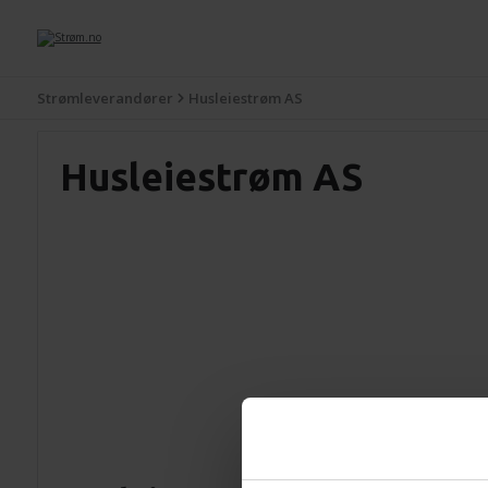
Strømleverandører
Husleiestrøm AS
Husleiestrøm AS