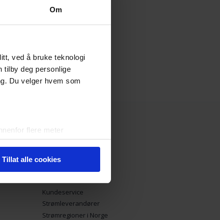
Om
tt, ved å bruke teknologi
n tilby deg personlige
ing. Du velger hvem som
nenfor flere meter
vtrykk)
elge hvordan de skal brukes.
Tillat alle cookies
sler.
Strøm.no
iale mediefunksjoner og for å
Kundeservice
 med partnerne våre innen
Strømleverandører
u har gjort tilgjengelig for
Strømregioner i Norge