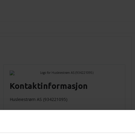
Kontaktinformasjon
Husleiestrøm AS (934221095)