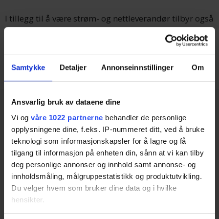
I tillegg til å være strøm- og nettleverandør tilbyr også
Hjartdal Elverk bredbånd over fibernettet gjennom
selskapet Telefiber som har blitt startet sammen med
flere kraftlag i telemarksområdet.
Samtykke
Detaljer
Annonseinnstillinger
Om
Ansvarlig bruk av dataene dine
Vi og
våre 1022 partnerne
behandler de personlige
opplysningene dine, f.eks. IP-nummeret ditt, ved å bruke
teknologi som informasjonskapsler for å lagre og få
tilgang til informasjon på enheten din, sånn at vi kan tilby
Tjenester
deg personlige annonser og innhold samt annonse- og
innholdsmåling, målgruppestatistikk og produktutvikling.
Strøm Privat
Du velger hvem som bruker dine data og i hvilke
Strøm Bedrift
hensikter.
Strøm Borettslag