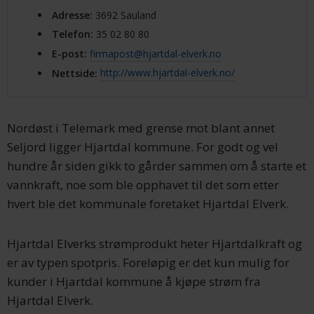
Adresse
:
3692 Sauland
Telefon
:
35 02 80 80
E-post
:
firmapost@hjartdal-elverk.no
Nettside
:
http://www.hjartdal-elverk.no/
Nordøst i Telemark med grense mot blant annet
Seljord ligger Hjartdal kommune. For godt og vel
hundre år siden gikk to gårder sammen om å starte et
vannkraft, noe som ble opphavet til det som etter
hvert ble det kommunale foretaket Hjartdal Elverk.
Hjartdal Elverks strømprodukt heter Hjartdalkraft og
er av typen spotpris. Foreløpig er det kun mulig for
kunder i Hjartdal kommune å kjøpe strøm fra
Hjartdal Elverk.