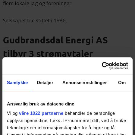
flere lokale lag og foreninger.
Selskapet ble stiftet i 1986.
Gudbrandsdal Energi AS
tilbyr 3 strømavtaler
Klikk deg inn på avtalene for å lese mer, eller benytt
skjemaet for å motta gode tilbud på strøm.
Samtykke
Detaljer
Annonseinnstillinger
Om
Markedskraft
Ansvarlig bruk av dataene dine
Standard Timespot
Vi og
våre 1022 partnerne
behandler de personlige
Standard Timespot kampanje -1
opplysningene dine, f.eks. IP-nummeret ditt, ved å bruke
teknologi som informasjonskapsler for å lagre og få
tilgang til informasjon på enheten din, sånn at vi kan tilby