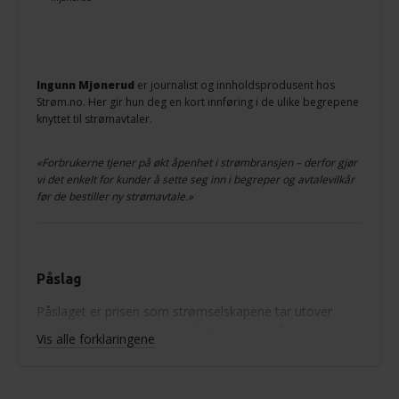
Ingunn Mjønerud
er journalist og innholdsprodusent hos
Strøm.no. Her gir hun deg en kort innføring i de ulike begrepene
knyttet til strømavtaler.
«Forbrukerne tjener på økt åpenhet i strømbransjen – derfor gjør
vi det enkelt for kunder å sette seg inn i begreper og avtalevilkår
før de bestiller ny strømavtale.»
Påslag
Påslaget er prisen som strømselskapene tar utover
spotprisen/innkjøpsprisen på strøm. Har påslaget
Vis alle forklaringene
minustegn foran seg betyr det at strømselskapet
taper penger for hver kWt strøm de selger til deg.