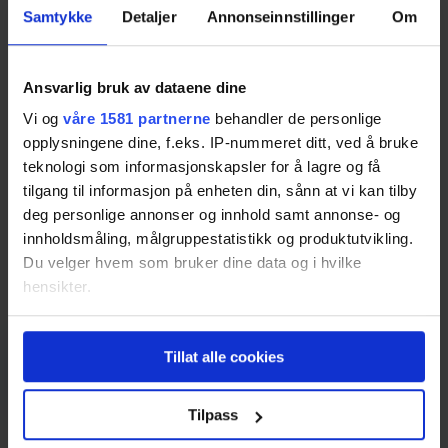
Samtykke
Detaljer
Annonseinnstillinger
Om
Fastpris
Hvor ofte får jeg
Hver måned
strømregning?
Fastprisavtaler gir deg en fast strømpris over en
lengre/avtalt tidsperiode. Den gir forutsigbare
Ansvarlig bruk av dataene dine
strømregninger, men har vist seg å være dyrere enn
Betaling
Vi og
våre 1581 partnerne
behandler de personlige
spotpris på sikt.
opplysningene dine, f.eks. IP-nummeret ditt, ved å bruke
Krever betaling med
Nei
teknologi som informasjonskapsler for å lagre og få
Andre prisavtaler
avtalegiro
tilgang til informasjon på enheten din, sånn at vi kan tilby
Andre avtaler omfatter alle andre avtaleformer. Husk
deg personlige annonser og innhold samt annonse- og
Krever betaling med E-
Nei
å lese avtalevilkår nøye før du inngår en slik avtale.
faktura
innholdsmåling, målgruppestatistikk og produktutvikling.
Du velger hvem som bruker dine data og i hvilke
Er det gebyr for å få regning
Ja, det koster 8,32 kr per
tilsendt i posten?
Bindingstid
faktura
hensikter.
Avtalens bindingstid sier hvor lenge du må vente fra
Hvis du gir oss lov, vil vi også gjerne:
du signerer avtalen til du kostnadsfritt kan bytte til en
Tillat alle cookies
Innhente informasjon om den geografiske
annen avtale.
Sammenlign strømpriser
beliggenheten din, som kan være nøyaktig innenfor
flere meter
Tilpass
Nye og eksisterende kunder
Identifisere enheten din ved å aktivt skanne den