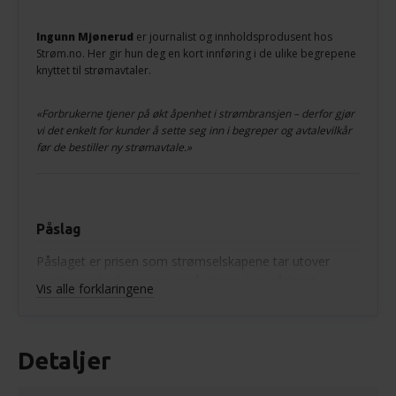
Ingunn Mjønerud
er journalist og innholdsprodusent hos
Strøm.no. Her gir hun deg en kort innføring i de ulike begrepene
knyttet til strømavtaler.
«Forbrukerne tjener på økt åpenhet i strømbransjen – derfor gjør
vi det enkelt for kunder å sette seg inn i begreper og avtalevilkår
før de bestiller ny strømavtale.»
Påslag
Påslaget er prisen som strømselskapene tar utover
spotprisen/innkjøpsprisen på strøm. Har påslaget
Vis alle forklaringene
minustegn foran seg betyr det at strømselskapet
taper penger for hver kWt strøm de selger til deg.
Detaljer
Spotpris