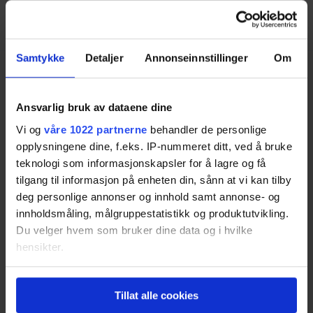
Fossekompani selges via NordPool.
Samtykke
Detaljer
Annonseinnstillinger
Om
Ansvarlig bruk av dataene dine
Vi og
våre 1022 partnerne
behandler de personlige
opplysningene dine, f.eks. IP-nummeret ditt, ved å bruke
Tjenester
teknologi som informasjonskapsler for å lagre og få
tilgang til informasjon på enheten din, sånn at vi kan tilby
Strøm Privat
deg personlige annonser og innhold samt annonse- og
Strøm Bedrift
innholdsmåling, målgruppestatistikk og produktutvikling.
Strøm Borettslag
Du velger hvem som bruker dine data og i hvilke
Sammenlign strømpriser
hensikter.
Elbillader.no
Hvis du gir oss lov, vil vi også gjerne:
Solceller.no
Tillat alle cookies
Innhente informasjon om den geografiske