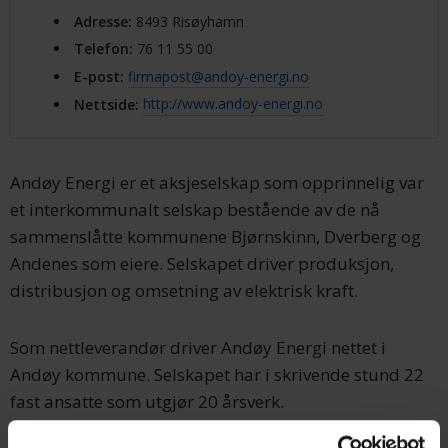
Adresse
:
8493 Risøyhamn
Telefon
:
76 11 55 00
E-post
:
firmapost@andoy-energi.no
Nettside
:
http://www.andoy-energi.no
Andøy Energi er et aksjeselskap som opprinnelig var
et interkommunalt selskap bestående av de nå
sammenslåtte kommunene Bjørnskinn, Dverberg og
Andenes som eiere. Selskapet driver produksjon,
distribusjon og omsetning av elektrisk kraft.
Som nettleverandør driver Andøy Energi nettet i
Andøy kommune. Selskapet har i skrivende stund 22
fast ansatte som utgjør 20 årsverk.