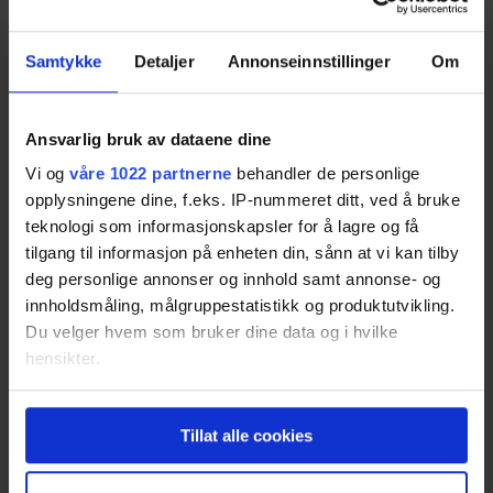
Samtykke
Detaljer
Annonseinnstillinger
Om
Ansvarlig bruk av dataene dine
Vi og
våre 1022 partnerne
behandler de personlige
Tjenester
opplysningene dine, f.eks. IP-nummeret ditt, ved å bruke
Strøm Privat
teknologi som informasjonskapsler for å lagre og få
tilgang til informasjon på enheten din, sånn at vi kan tilby
Strøm Bedrift
deg personlige annonser og innhold samt annonse- og
Strøm Borettslag
innholdsmåling, målgruppestatistikk og produktutvikling.
Sammenlign strømpriser
Du velger hvem som bruker dine data og i hvilke
hensikter.
Elbillader.no
Solceller.no
Hvis du gir oss lov, vil vi også gjerne:
Tillat alle cookies
Innhente informasjon om den geografiske
Vis alle
beliggenheten din, som kan være nøyaktig innenfor