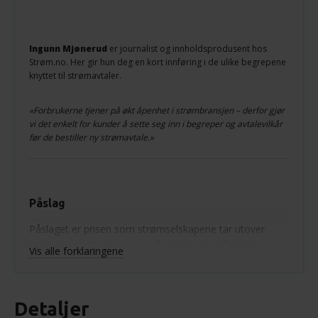
Ingunn Mjønerud
er journalist og innholdsprodusent hos
Strøm.no. Her gir hun deg en kort innføring i de ulike begrepene
knyttet til strømavtaler.
«Forbrukerne tjener på økt åpenhet i strømbransjen – derfor gjør
vi det enkelt for kunder å sette seg inn i begreper og avtalevilkår
før de bestiller ny strømavtale.»
Påslag
Påslaget er prisen som strømselskapene tar utover
spotprisen/innkjøpsprisen på strøm. Har påslaget
Vis alle forklaringene
minustegn foran seg betyr det at strømselskapet
taper penger for hver kWt strøm de selger til deg.
Detaljer
Spotpris